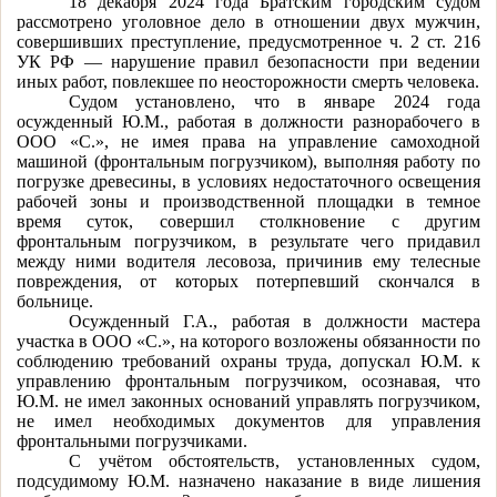
18 декабря 2024 года Братским городским судом
рассмотрено уголовное дело в отношении двух мужчин,
совершивших преступление, предусмотренное ч. 2 ст. 216
УК РФ — нарушение правил безопасности при ведении
иных работ, повлекшее по неосторожности смерть человека.
Судом установлено, что в январе 2024 года
осужденный Ю.М., работая в должности разнорабочего в
ООО «С.», не имея права на управление самоходной
машиной (фронтальным погрузчиком), выполняя работу по
погрузке древесины, в условиях недостаточного освещения
рабочей зоны и производственной площадки в темное
время суток, совершил столкновение с другим
фронтальным погрузчиком, в результате чего придавил
между ними водителя лесовоза, причинив ему телесные
повреждения, от которых потерпевший скончался в
больнице.
Осужденный Г.А., работая в должности мастера
участка в ООО «С.», на которого возложены обязанности по
соблюдению требований охраны труда, допускал Ю.М. к
управлению фронтальным погрузчиком, осознавая, что
Ю.М. не имел законных оснований управлять погрузчиком,
не имел необходимых документов для управления
фронтальными погрузчиками.
С учётом обстоятельств, установленных судом,
подсудимому Ю.М. назначено наказание в виде лишения