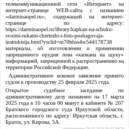
телекоммуникационной сети «Интернет» на
интернет-странице WEB-сайта с названием
«darminaopel.ru», содержащей на интернет-
странице по адресу:
https://darminaopel.ru/library/kapkan-na-schuku-
svoimi-rukami-chertezhi-i-foto-poshagovaja-
instruktsija.html?ysclid=m70hhss4w544178738
материалы, об изготовлении и применении
запрещенного орудия лова «капкана на щуку»
информацией, запрещенной к распространению на
территории Российской Федерации.
Административное исковое заявление принято
судом к производству 25 февраля 2025 года.
Открытое судебное заседание по
административному делу назначено на 17 марта
2025 года в 10 часов 00 минут в кабинете № 207
Братского городского суда Иркутской области,
расположенного по адресу: Иркутская область, г.
Братск, ул. Кирова, 5А.
опубликовано 26.02.2025 06:02 (МСК)