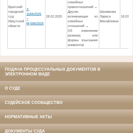
семейных
Братский
правоотношений →
2-
городской
Другие,
Шаламова
1184/2025
суд
28.02.2025
возникающие из
Лариса
18.03.2
~
Иркутской
семейных
Михайловна
М-556/2025
области
отношений →
Об изменении
размера или
формы взыскания
алиментов
ПОДАЧА ПРОЦЕССУАЛЬНЫХ ДОКУМЕНТОВ В
ЭЛЕКТРОННОМ ВИДЕ
О СУДЕ
СУДЕЙСКОЕ СООБЩЕСТВО
НОРМАТИВНЫЕ АКТЫ
ДОКУМЕНТЫ СУДА